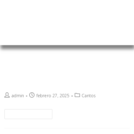
tu servicio
Somos una empresa líder en la fabricación y
distribución de chapa de madera natural en
México
Cantos de Chapa Natural
1
admin
febrero 27, 2025
Cantos
Continuar Leyendo